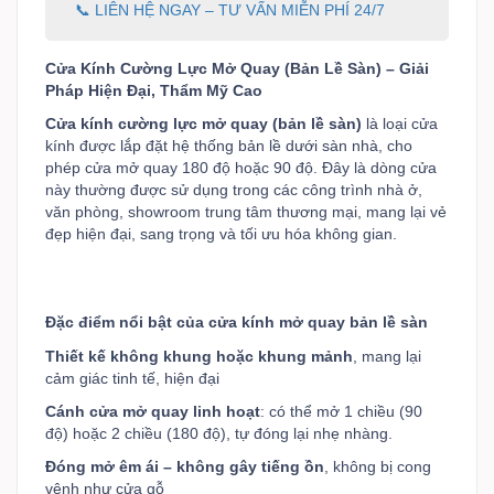
📞 LIÊN HỆ NGAY – TƯ VẤN MIỄN PHÍ 24/7
Cửa Kính Cường Lực Mở Quay (Bản Lề Sàn) – Giải
Pháp Hiện Đại, Thẩm Mỹ Cao
Cửa kính cường lực mở quay (bản lề sàn)
là loại cửa
kính được lắp đặt hệ thống bản lề dưới sàn nhà, cho
phép cửa mở quay 180 độ hoặc 90 độ.
Đây là dòng cửa
này thường được sử dụng trong các công trình nhà ở,
văn phòng,
showroom
trung tâm thương mại, mang lại vẻ
đẹp hiện đại, sang trọng và tối ưu hóa không gian.
Đặc điểm nổi bật của cửa kính mở quay bản lề sàn
Thiết kế không khung hoặc khung mảnh
, mang lại
cảm giác tinh tế, hiện đại
Cánh cửa mở quay linh hoạt
: có thể mở 1 chiều (90
độ) hoặc 2 chiều (180 độ), tự đóng lại nhẹ nhàng.
Đóng mở êm ái – không gây tiếng ồn
, không bị cong
vênh như cửa gỗ