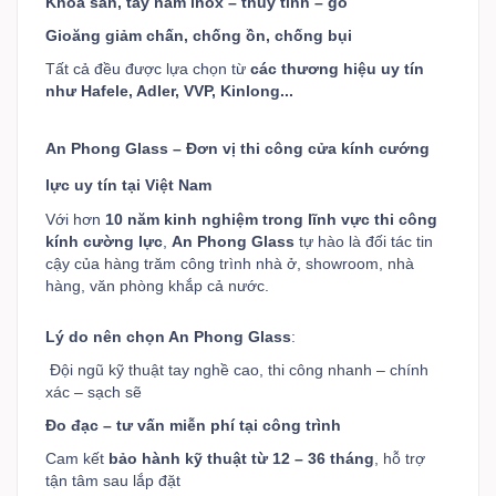
Khóa sàn, tay nắm inox – thủy tinh – gỗ
Gioăng giảm chấn, chống ồn, chống bụi
Tất cả đều được lựa chọn từ
các thương hiệu uy tín
như Hafele, Adler, VVP, Kinlong...
An Phong Glass – Đơn vị thi công cửa kính cướng
lực uy tín tại Việt Nam
Với hơn
10 năm kinh nghiệm trong lĩnh vực thi công
kính cường lực
,
An Phong Glass
tự hào là đối tác tin
cậy của hàng trăm công trình nhà ở, showroom, nhà
hàng, văn phòng khắp cả nước.
Lý do nên chọn An Phong Glass
:
Đội ngũ kỹ thuật tay nghề cao, thi công nhanh – chính
xác – sạch sẽ
Đo đạc – tư vấn miễn phí tại công trình
Cam kết
bảo hành kỹ thuật từ 12 – 36 tháng
, hỗ trợ
tận tâm sau lắp đặt