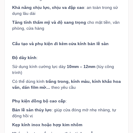
Khả năng chịu lực, chịu va đập cao
: an toàn trong sử
dụng lâu dài
Tăng tính thẩm mỹ và độ sang trọng
cho mặt tiền, văn
phòng, cửa hàng
Cấu tạo và phụ kiện đi kèm cửa kính bản lề sàn
Độ dày kính
:
Sử dụng kính cường lực dày
10mm – 12mm
(tùy công
trình)
Có thể dùng kính
trắng trong, kính màu, kính khắc hoa
văn, dán film mờ…
theo yêu cầu
Phụ kiện đồng bộ cao cấp
:
Bản lề sàn thủy lực
: giúp cửa đóng mở nhẹ nhàng, tự
động hồi vị
Kẹp kính inox hoặc hợp kim nhôm