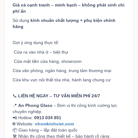
Giá cả cạnh tranh – minh bạch – không phát sinh chi
phí ẩn
Sử dụng
kính chuẩn chất lượng + phụ kiện chính
hãng
Gợi ý ứng dụng thực tế:
Cửa ra vào nhà ở – biệt thự
Cửa mặt tiền cửa hàng, showroom
Cửa văn phòng, ngân hàng, trung tâm thương mại
Cửa khu vực nội thất tòa nhà, hành lang chung cư
📞
LIÊN HỆ NGAY – TƯ VẤN MIỄN PHÍ 24/7
📍
An Phong Glass
– Đơn vị thi công kính cường lực
chuyên nghiệp
📲 Hotline:
0913 034 851
🌐 Website:
nhomkinhviet.com
📦 Giao hàng – lắp đặt toàn quốc
🛠️ Nhận thi công theo thiết kế – bảo hành rõ ràng