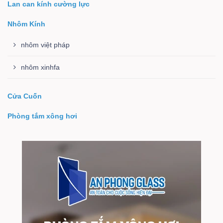
Lan can kính cường lực
Nhôm Kính
nhôm việt pháp
nhôm xinhfa
Cửa Cuốn
Phòng tắm xông hơi