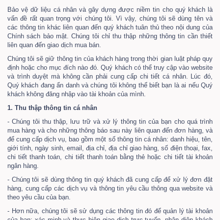
Bảo vệ dữ liệu cá nhân và gây dựng được niềm tin cho quý khách là
vấn đề rất quan trọng với chúng tôi. Vì vậy, chúng tôi sẽ dùng tên và
các thông tin khác liên quan đến quý khách tuân thủ theo nội dung của
Chính sách bảo mật. Chúng tôi chỉ thu thập những thông tin cần thiết
liên quan đến giao dịch mua bán.
Chúng tôi sẽ giữ thông tin của khách hàng trong thời gian luật pháp quy
định hoặc cho mục đích nào đó. Quý khách có thể truy cập vào website
và trình duyệt mà không cần phải cung cấp chi tiết cá nhân. Lúc đó,
Quý khách đang ẩn danh và chúng tôi không thể biết bạn là ai nếu Quý
khách không đăng nhập vào tài khoản của mình.
1. Thu thập thông tin cá nhân
- Chúng tôi thu thập, lưu trữ và xử lý thông tin của bạn cho quá trình
mua hàng và cho những thông báo sau này liên quan đến đơn hàng, và
để cung cấp dịch vụ, bao gồm một số thông tin cá nhân: danh hiệu, tên,
giới tính, ngày sinh, email, địa chỉ, địa chỉ giao hàng, số điện thoại, fax,
chi tiết thanh toán, chi tiết thanh toán bằng thẻ hoặc chi tiết tài khoản
ngân hàng.
- Chúng tôi sẽ dùng thông tin quý khách đã cung cấp để xử lý đơn đặt
hàng, cung cấp các dịch vụ và thông tin yêu cầu thông qua website và
theo yêu cầu của bạn.
- Hơn nữa, chúng tôi sẽ sử dụng các thông tin đó để quản lý tài khoản
của bạn; xác minh và thực hiện giao dịch trực tuyến, nhận diện khách