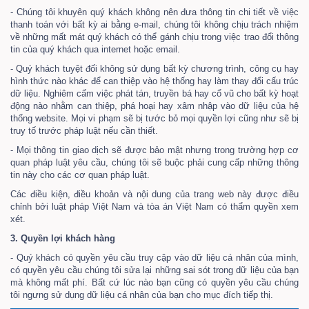
- Chúng tôi khuyên quý khách không nên đưa thông tin chi tiết về việc
thanh toán với bất kỳ ai bằng e-mail, chúng tôi không chịu trách nhiệm
về những mất mát quý khách có thể gánh chịu trong việc trao đổi thông
tin của quý khách qua internet hoặc email.
- Quý khách tuyệt đối không sử dụng bất kỳ chương trình, công cụ hay
hình thức nào khác để can thiệp vào hệ thống hay làm thay đổi cấu trúc
dữ liệu. Nghiêm cấm việc phát tán, truyền bá hay cổ vũ cho bất kỳ hoạt
động nào nhằm can thiệp, phá hoại hay xâm nhập vào dữ liệu của hệ
thống website. Mọi vi phạm sẽ bị tước bỏ mọi quyền lợi cũng như sẽ bị
truy tố trước pháp luật nếu cần thiết.
- Mọi thông tin giao dịch sẽ được bảo mật nhưng trong trường hợp cơ
quan pháp luật yêu cầu, chúng tôi sẽ buộc phải cung cấp những thông
tin này cho các cơ quan pháp luật.
Các điều kiện, điều khoản và nội dung của trang web này được điều
chỉnh bởi luật pháp Việt Nam và tòa án Việt Nam có thẩm quyền xem
xét.
3. Quyền lợi khách hàng
- Quý khách có quyền yêu cầu truy cập vào dữ liệu cá nhân của mình,
có quyền yêu cầu chúng tôi sửa lại những sai sót trong dữ liệu của bạn
mà không mất phí. Bất cứ lúc nào bạn cũng có quyền yêu cầu chúng
tôi ngưng sử dụng dữ liệu cá nhân của bạn cho mục đích tiếp thị.