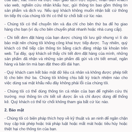
vào web, nghiên cứu nhân khẩu học, gửi thông tin bao gồm thông tin
sản phẩm và dịch vụ. Nếu quý khách không muốn nhận bất cứ thông
tin tiếp thị của chúng tôi thì có thể từ chối bất cứ lúc nào.
- Chúng tôi có thể chuyển tên và địa chỉ cho bên thứ ba để họ giao
hàng cho bạn (ví dụ cho bên chuyển phát nhanh hoặc nhà cung cấp).
- Chi tiết đơn đặt hàng của bạn được chúng tôi lưu giữ nhưng vì lí do
bảo mật nên chúng tôi không công khai trực tiếp được. Tuy nhiên, quý
khách có thể tiếp cận thông tin bằng cách đăng nhập tài khoản trên
web. Tại đây, quý khách sẽ thấy chi tiết đơn đặt hàng của mình, những
sản phẩm đã nhận và những sản phẩm đã gửi và chi tiết email, ngân
hàng và bản tin mà bạn đặt theo dõi dài hạn.
- Quý khách cam kết bảo mật dữ liệu cá nhân và không được phép tiết
lộ cho bên thứ ba. Chúng tôi không chịu bất kỳ trách nhiệm nào cho
việc dùng sai mật khẩu nếu đây không phải lỗi của chúng tôi.
- Chúng tôi có thể dùng thông tin cá nhân của bạn để nghiên cứu thị
trường. mọi thông tin chi tiết sẽ được ẩn và chỉ được dùng để thống
kê. Quý khách có thể từ chối không tham gia bất cứ lúc nào.
2. Bảo mật
- Chúng tôi có biện pháp thích hợp về kỹ thuật và an ninh để ngăn chặn
truy cập trái phép hoặc trái pháp luật hoặc mất mát hoặc tiêu hủy hoặc
thiệt hại cho thông tin của bạn.